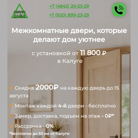
+7 (4842) 20-23-29
+7 (920) 899-23-29
Межкомнатные двери, которые
делают дом уютнее
11 800
с установкой от
₽
в Калуге
2000
₽
✔
Скидка
на каждую дверь до 15
августа
✔
Монтаж каждой
4-й
двери - бесплатно
✔
Замер, доставка, подъем на этаж
- 0
₽*
✔
Рассрочка -
0%
*бесплатно до 50 км от Калуги