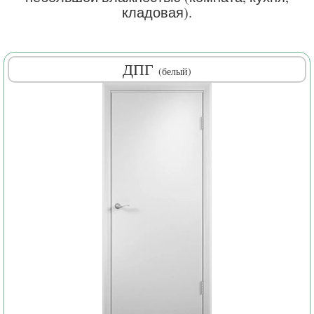
кладовая).
ДПГ
(белый)